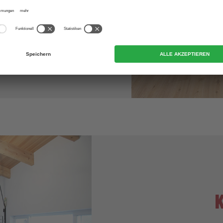
aten. Dieser dauerelastische
icht, geräuscharm und
.