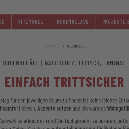
GE
SITZMÖBEL
BODENBELÄGE
PROJEKTE 
STARTSEITE
BODENBELÄGE
BODENBELÄGE | NATURHOLZ, TEPPICH, LAMINAT
EINFACH TRITTSICHER
lag für den jeweiligen Raum zu finden ist keine leichte Ents
hkomfort
bieten,
Akzente setzen
und ein warmes
Wohngefüh
Auswahl zu erleichtern und Sie fachgerecht zu beraten, befind
ustav Mahler Straße unser
Ausstellungsraum für Bodenbelä