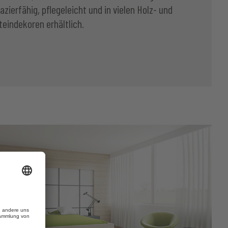
azierfähig, pflegeleicht und in vielen Holz- und
teindekoren erhältlich.