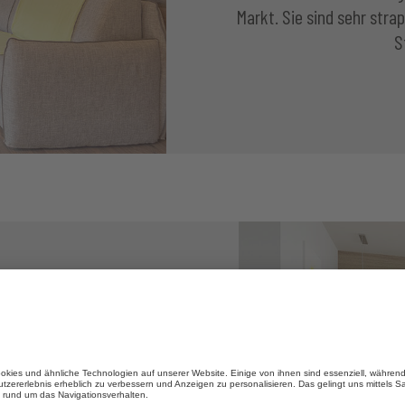
Markt. Sie sind sehr strap
S
EN
n Boden mit vielen Namen.