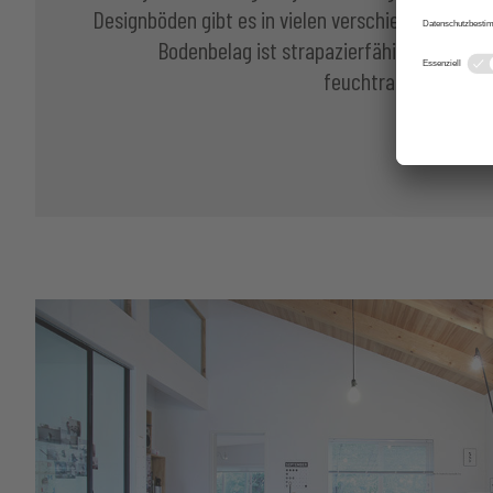
Designböden gibt es in vielen verschiedenen Form
Bodenbelag ist strapazierfähig, pflegele
feuchtraumgeeignet