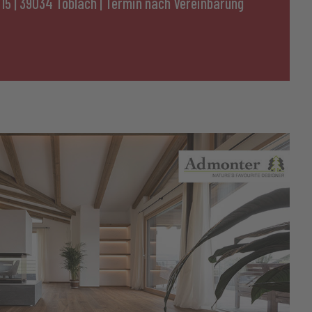
 15
|
39034 Toblach
|
Termin nach Vereinbarung