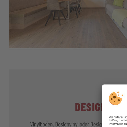
DESIGNBÖD
Vinylboden, Designvinyl oder Designboden – ei